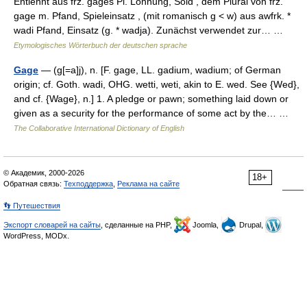
Entlehnt aus frz. gages Pl. Löhnung, Sold , dem Plural von frz.
gage m. Pfand, Spieleinsatz , (mit romanisch g < w) aus awfrk. *
wadi Pfand, Einsatz (g. * wadja). Zunächst verwendet zur… …
Etymologisches Wörterbuch der deutschen sprache
Gage
— (g[=a]j), n. [F. gage, LL. gadium, wadium; of German
origin; cf. Goth. wadi, OHG. wetti, weti, akin to E. wed. See {Wed},
and cf. {Wage}, n.] 1. A pledge or pawn; something laid down or
given as a security for the performance of some act by the… …
The Collaborative International Dictionary of English
© Академик, 2000-2026
18+
Обратная связь:
Техподдержка
,
Реклама на сайте
👣 Путешествия
Экспорт словарей на сайты
, сделанные на PHP,
Joomla,
Drupal,
WordPress, MODx.