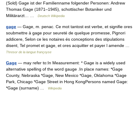
(Sold) Gage ist der Familienname folgender Personen: Andrew
Thomas Gage (1871–1945), schottischer Botaniker und
Militärarzt… …
Deutsch Wikipedia
gage
— Gage, m. penac. Ce mot tantost est verbe, et signifie ores
soubmettre à gage pour seureté de quelque promesse, Pignori
addicere, Selon ce les notaires és conceptions des stipulations
disent, Tel promet et gage, et ores acquitter et payer l amende …
Thresor de la langue françoyse
Gage
— may refer to:In Measurement: * Gage is a widely used
alternative spelling of the word gauge .In place names: *Gage
County, Nebraska *Gage, New Mexico *Gage, Oklahoma *Gage
Park, Chicago *Gage Street in Hong KongPersons named Gage:
*Gage (surname) …
Wikipedia