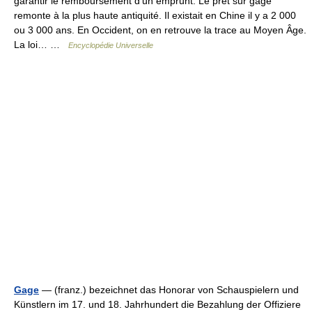
garantir le remboursement d’un emprunt. Le prêt sur gage
remonte à la plus haute antiquité. Il existait en Chine il y a 2 000
ou 3 000 ans. En Occident, on en retrouve la trace au Moyen Âge.
La loi… …
Encyclopédie Universelle
Gage
— (franz.) bezeichnet das Honorar von Schauspielern und
Künstlern im 17. und 18. Jahrhundert die Bezahlung der Offiziere