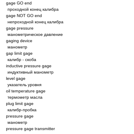
gage GO end
проходной конец калибра
gage NOT GO end
непроходной конец калибра
gage pressure
манометрическое давление
gaging device
манометр
gap limit gage
калибр - скоба
inductive pressure gage
индуктивный манометр
level gage
указатель уровня
oil temperature gage
термометр масла
plug limit gage
калибр-пробка
pressure gage
манометр
pressure gage transmitter