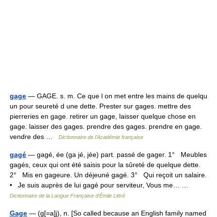
gage
— GAGE. s. m. Ce que l on met entre les mains de quelqu
un pour seureté d une dette. Prester sur gages. mettre des
pierreries en gage. retirer un gage, laisser quelque chose en
gage. laisser des gages. prendre des gages. prendre en gage.
vendre des …
Dictionnaire de l'Académie française
gagé
— gagé, ée (ga jé, jée) part. passé de gager. 1° Meubles
gagés, ceux qui ont été saisis pour la sûreté de quelque dette.
2° Mis en gageure. Un déjeuné gagé. 3° Qui reçoit un salaire.
• Je suis auprès de lui gagé pour serviteur, Vous me… …
Dictionnaire de la Langue Française d'Émile Littré
Gage
— (g[=a]j), n. [So called because an English family named