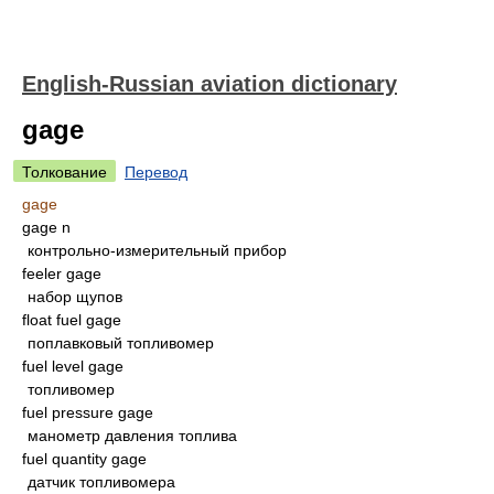
English-Russian aviation dictionary
gage
Толкование
Перевод
gage
gage n
контрольно-измерительный прибор
feeler gage
набор щупов
float fuel gage
поплавковый топливомер
fuel level gage
топливомер
fuel pressure gage
манометр давления топлива
fuel quantity gage
датчик топливомера