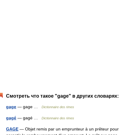
Смотреть что такое "gage" в других словарях:
gage
— gage …
Dictionnaire des rimes
gagé
— gagé …
Dictionnaire des rimes
GAGE
— Objet remis par un emprunteur à un prêteur pour