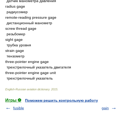
датчик манометра давления
radius gage
радиусомер
remote-reading pressure gage
дистанционный манометр
screw thread gage
резьбомер
sight gage
трубка уровня
strain gage
тензометр
three-pointer engine gage
трехстрелочный указатель двигателя
three-pointer engine gage unit
трехстрелочный указатель
English-Russian aviation dictionary
.
2015
.
Игры ⚽
Поможем решить контрольную работу
fusible
gain